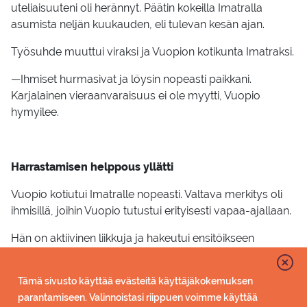
uteliaisuuteni oli herännyt. Päätin kokeilla Imatralla
asumista neljän kuukauden, eli tulevan kesän ajan.
Työsuhde muuttui viraksi ja Vuopion kotikunta Imatraksi.
—Ihmiset hurmasivat ja löysin nopeasti paikkani.
Karjalainen vieraanvaraisuus ei ole myytti, Vuopio
hymyilee.
Harrastamisen helppous yllätti
Vuopio kotiutui Imatralle nopeasti. Valtava merkitys oli
ihmisillä, joihin Vuopio tutustui erityisesti vapaa-ajallaan.
Hän on aktiivinen liikkuja ja hakeutui ensitöikseen
mukaan suunnistusseura SK-Vuoksen toimintaan.
Tärkeä yhteisö löytyi myös Imatran Talviuimareiden
Tämä sivusto käyttää evästeitä käyttäjäkokemuksen
saunalta Varpasaaresta.
parantamiseen. Valinnoistasi riippuen voimme käyttää