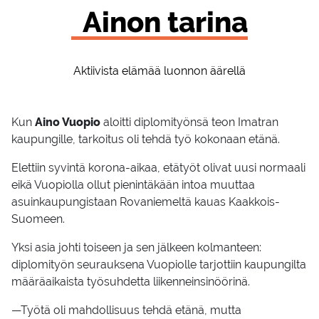
Ainon ta­ri­na
Aktiivista elämää luonnon äärellä
Kun
Aino Vuopio
aloitti diplomityönsä teon Imatran
kaupungille, tarkoitus oli tehdä työ kokonaan etänä.
Elettiin syvintä korona-aikaa, etätyöt olivat uusi normaali
eikä Vuopiolla ollut pienintäkään intoa muuttaa
asuinkaupungistaan Rovaniemeltä kauas Kaakkois-
Suomeen.
Yksi asia johti toiseen ja sen jälkeen kolmanteen:
diplomityön seurauksena Vuopiolle tarjottiin kaupungilta
määräaikaista työsuhdetta liikenneinsinöörinä.
—Työtä oli mahdollisuus tehdä etänä, mutta