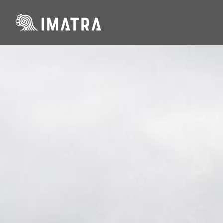
Hyppää
pääsisältöön
Kan­sal­li­sih­me