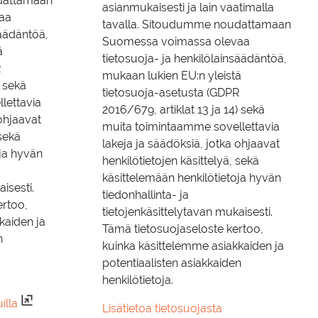
dattamaan
asianmukaisesti ja lain vaatimalla
aa
tavalla. Sitoudumme noudattamaan
säädäntöä,
Suomessa voimassa olevaa
ä
tietosuoja- ja henkilölainsäädäntöä,
R
mukaan lukien EU:n yleistä
) sekä
tietosuoja-asetusta (GDPR
lettavia
2016/679, artiklat 13 ja 14) sekä
 ohjaavat
muita toimintaamme sovellettavia
 sekä
lakeja ja säädöksiä, jotka ohjaavat
oja hyvän
henkilötietojen käsittelyä, sekä
käsittelemään henkilötietoja hyvän
isesti.
tiedonhallinta- ja
ertoo,
tietojenkäsittelytavan mukaisesti.
kaiden ja
Tämä tietosuojaseloste kertoo,
n
kuinka käsittelemme asiakkaiden ja
potentiaalisten asiakkaiden
henkilötietoja.
illa
Lisätietoa tietosuojasta