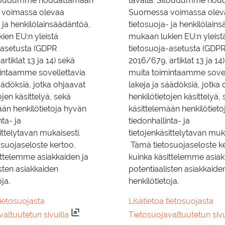
Sitoudumme noudattamaan
tavalla. Sitoudumme nou
voimassa olevaa
Suomessa voimassa olev
 ja henkilölainsäädäntöä,
tietosuoja- ja henkilölain
ien EU:n yleistä
mukaan lukien EU:n yleist
-asetusta (GDPR
tietosuoja-asetusta (GDP
rtiklat 13 ja 14) sekä
2016/679, artiklat 13 ja 14
intaamme sovellettavia
muita toimintaamme sovel
äädöksiä, jotka ohjaavat
lakeja ja säädöksiä, jotka
ojen käsittelyä, sekä
henkilötietojen käsittelyä,
ään henkilötietoja hyvän
käsittelemään henkilötiet
nta- ja
tiedonhallinta- ja
ittelytavan mukaisesti.
tietojenkäsittelytavan muka
suojaseloste kertoo,
Tämä tietosuojaseloste k
ittelemme asiakkaiden ja
kuinka käsittelemme asiak
sten asiakkaiden
potentiaalisten asiakkaide
ja.
henkilötietoja.
tietosuojasta
Lisätietoa tietosuojasta
altuutetun sivuilla
Tietosuojavaltuutetun sivu