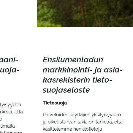
pa­ni­
En­si­lu­men­la­dun
­suo­ja­
markkinointi-​ ja asia­
kas­re­kis­te­rin tie­to­
suo­ja­se­los­te
Tietosuoja
ityisyyden
rkeää, että
Palveluiden käyttäjien yksityisyyden
ja
ja oikeusturvan takia on tärkeää, että
atimalla
käsittelemme henkilötietoja