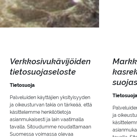
Verk­ko­si­vu­kä­vi­jöi­den
Markki
tie­to­suo­ja­se­los­te
kas­re­k
suo­ja­s
Tietosuoja
Tietosuoj
Palveluiden käyttäjien yksityisyyden
ja oikeusturvan takia on tärkeää, että
Palveluide
käsittelemme henkilötietoja
ja oikeustu
asianmukaisesti ja lain vaatimalla
käsittelem
tavalla. Sitoudumme noudattamaan
asianmukais
Suomessa voimassa olevaa