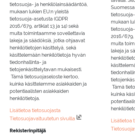
tavalla. 
tietosuoja- ja henkilölainsäädäntöä,
Suomessa 
mukaan lukien EU:n yleistä
tietosuoja-
tietosuoja-asetusta (GDPR
mukaan luk
2016/679, artiklat 13 ja 14) sekä
tietosuoja
muita toimintaamme sovellettavia
2016/679, a
lakeja ja säädöksiä, jotka ohjaavat
muita toim
henkilötietojen käsittelyä, sekä
lakeja ja s
käsittelemään henkilötietoja hyvän
henkilötiet
tiedonhallinta- ja
käsittelem
tietojenkäsittelytavan mukaisesti.
tiedonhalli
Tämä tietosuojaseloste kertoo,
tietojenkäs
kuinka käsittelemme asiakkaiden ja
Tämä tieto
potentiaalisten asiakkaiden
kuinka käs
henkilötietoja.
potentiaali
henkilötieto
Lisätietoa tietosuojasta
Tietosuojavaltuutetun sivuilla
Lisätietoa 
Tietosuojav
Rekisterinpitäjä