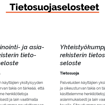
Tie­to­suo­ja­se­los­teet
nointi-​ ja asia­
Yh­teis­työ­kump­
is­te­rin tie­to­
re­kis­te­rin tie­to
e­los­te
se­los­te
a
Tietosuoja
n käyttäjien yksityisyyden
Palveluiden käyttäjien yks
rvan takia on tärkeää, että
ja oikeusturvan takia on tä
me henkilötietoja
käsittelemme henkilötieto
esti ja lain vaatimalla
asianmukaisesti ja lain va