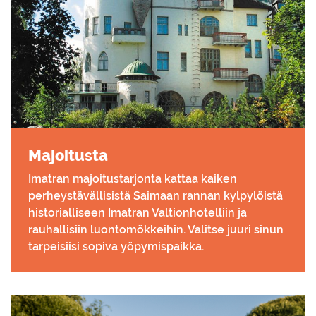
Ma­joi­tus­ta
Imatran majoitustarjonta kattaa kaiken
perheystävällisistä Saimaan rannan kylpylöistä
historialliseen Imatran Valtionhotelliin ja
rauhallisiin luontomökkeihin. Valitse juuri sinun
tarpeisiisi sopiva yöpymispaikka.