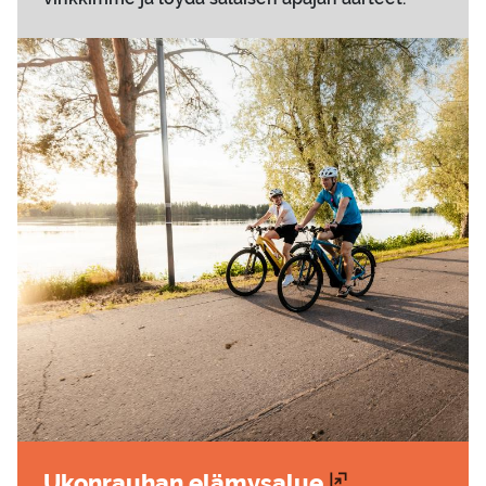
Ukon­rau­han elä­my­sa­lue