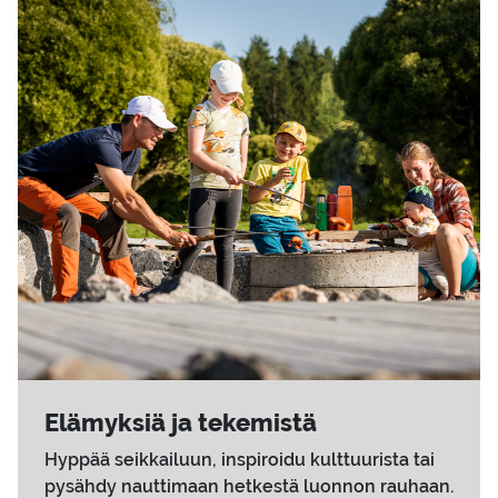
Elä­myk­siä ja te­ke­mis­tä
Hyppää seikkailuun, inspiroidu kulttuurista tai
pysähdy nauttimaan hetkestä luonnon rauhaan.