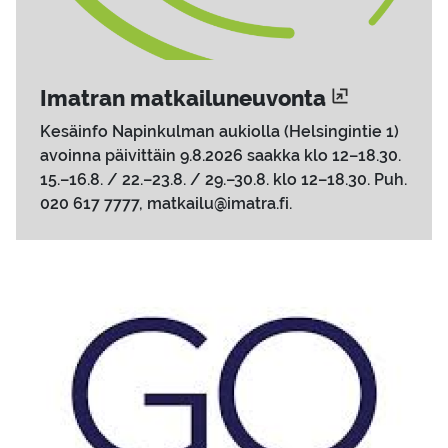
Imat­ran mat­kai­lu­neu­von­ta
Kesäinfo Napinkulman aukiolla (Helsingintie 1)
avoinna päivittäin 9.8.2026 saakka klo 12–18.30.
15.–16.8. / 22.–23.8. / 29.–30.8. klo 12–18.30. Puh.
020 617 7777, matkailu@imatra.fi.