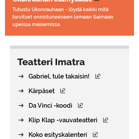
Tutustu Ukonrauhaan - löydä kaikki mitä
tarvitset onnistuneeseen lomaan Saimaan
upeissa maisemissa.
Teat­te­ri Imat­ra
Gabriel, tule takaisin!
Kärpäset
Da Vinci -koodi
Klip Klap -vauvateatteri
Koko esityskalenteri