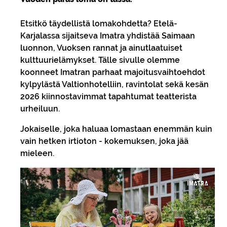
Etsitkö täydellistä lomakohdetta? Etelä-
Karjalassa sijaitseva Imatra yhdistää Saimaan
luonnon, Vuoksen rannat ja ainutlaatuiset
kulttuurielämykset. Tälle sivulle olemme
koonneet Imatran parhaat majoitusvaihtoehdot
kylpylästä Valtionhotelliin, ravintolat sekä kesän
2026 kiinnostavimmat tapahtumat teatterista
urheiluun.
Jokaiselle, joka haluaa lomastaan enemmän kuin
vain hetken irtioton - kokemuksen, joka jää
mieleen.
Video
file