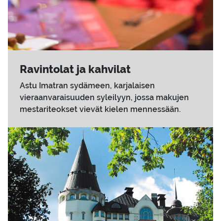
Ra­vin­to­lat ja kah­vi­lat
Astu Imatran sydämeen, karjalaisen
vieraanvaraisuuden syleilyyn, jossa makujen
mestariteokset vievät kielen mennessään.