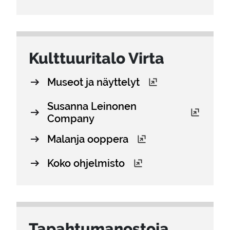
Kult­tuu­ri­ta­lo Virta
Museot ja näyttelyt
Susanna Leinonen
Company
Malanja ooppera
Koko ohjelmisto
Ta­pah­tu­ma­nos­to­ja