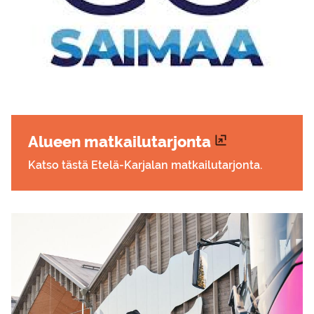
Alu­een mat­kai­lu­tar­jon­ta
Katso tästä Etelä-Karjalan matkailutarjonta.