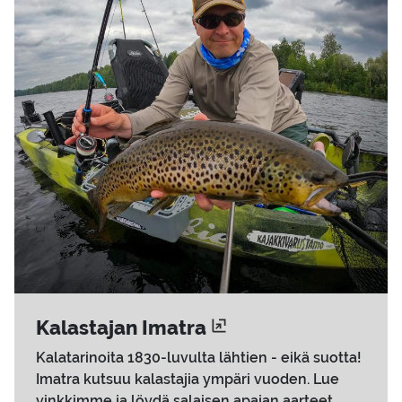
Ka­las­ta­jan Imat­ra
Kalatarinoita 1830-luvulta lähtien - eikä suotta!
Imatra kutsuu kalastajia ympäri vuoden. Lue
vinkkimme ja löydä salaisen apajan aarteet.