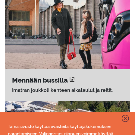
Men­nään bus­sil­la
Imatran joukkoliikenteen aikataulut ja reitit.
Tämä sivusto käyttää evästeitä käyttäjäkokemuksen
parantamiseen. Valinnoistasi riippuen voimme käyttää