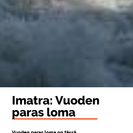
Imat­ra: Vuo­den
paras loma
Vuoden paras loma on tässä.