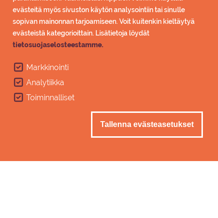
evästeitä myös sivuston käytön analysointiin tai sinulle
sopivan mainonnan tarjoamiseen. Voit kuitenkin kieltäytyä
evästeistä kategorioittain. Lisätietoja löydät
tietosuojaselosteestamme.
Markkinointi
Analytiikka
Toiminnalliset
Tallenna evästeasetukset
Py­sä­köin­ti
Imatralla pysäköinti on maksutonta. Tietyillä
alueilla on käytössä kiekkopysäköinti.