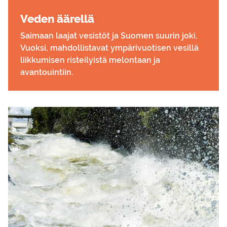
Veden ää­rel­lä
Saimaan laajat vesistöt ja Suomen suurin joki,
Vuoksi, mahdollistavat ympärivuotisen vesillä
liikkumisen risteilyistä melontaan ja
avantouintiin.