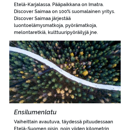
Etelä-Karjalassa. Pääpaikkana on Imatra.
Discover Saimaa on 100% suomalainen yritys.
Discover Saimaa järjestää
luontoelämysmatkoja, pyörämatkoja,
melontaretkiä, kulttuuripyöräilyjä jne.
Pääkuva
En­si­lu­men­la­tu
Vaiheittain avautuva, täydessä pituudessaan
Etelä-Suomen pisin, noin viiden kilometrin