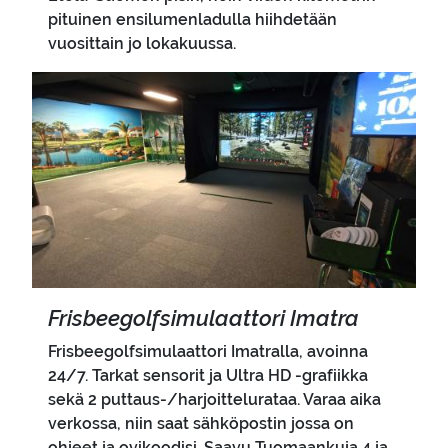
pituinen ensilumenladulla hiihdetään
vuosittain jo lokakuussa.
Pääkuva
Fris­bee­golf­si­mu­laat­to­ri Imat­ra
Frisbeegolfsimulaattori Imatralla, avoinna
24/7. Tarkat sensorit ja Ultra HD -grafiikka
sekä 2 puttaus-/harjoittelurataa. Varaa aika
verkossa, niin saat sähköpostin jossa on
ohjeet ja ovikoodisi. Saavu Tuomaankuja 4 ja