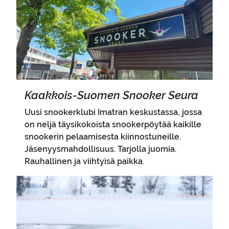
Kaakkois-​Suomen Snoo­ker Seura
Uusi snookerklubi Imatran keskustassa, jossa
on neljä täysikokoista snookerpöytää kaikille
snookerin pelaamisesta kiinnostuneille.
Jäsenyysmahdollisuus. Tarjolla juomia.
Rauhallinen ja viihtyisä paikka.
Pääkuva