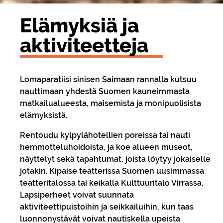
Elä­myk­siä ja
ak­ti­vi­teet­te­ja
Lomaparatiisi sinisen Saimaan rannalla kutsuu
nauttimaan yhdestä Suomen kauneimmasta
matkailualueesta, maisemista ja monipuolisista
elämyksistä.
Rentoudu kylpylähotellien poreissa tai nauti
hemmotteluhoidoista, ja koe alueen museot,
näyttelyt sekä tapahtumat, joista löytyy jokaiselle
jotakin. Kipaise teatterissa Suomen uusimmassa
teatteritalossa tai keikalla Kulttuuritalo Virrassa.
Lapsiperheet voivat suunnata
aktiviteettipuistoihin ja seikkailuihin, kun taas
luonnonystävät voivat nautiskella upeista