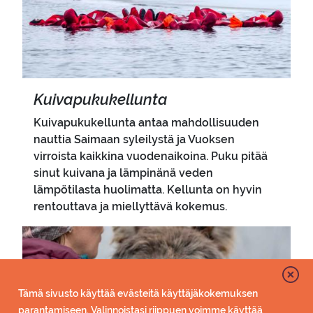
Kui­va­pu­ku­kel­lun­ta
Kuivapukukellunta antaa mahdollisuuden
nauttia Saimaan syleilystä ja Vuoksen
virroista kaikkina vuodenaikoina. Puku pitää
sinut kuivana ja lämpinänä veden
lämpötilasta huolimatta. Kellunta on hyvin
rentouttava ja miellyttävä kokemus.
Pääkuva
Tämä sivusto käyttää evästeitä käyttäjäkokemuksen
parantamiseen. Valinnoistasi riippuen voimme käyttää