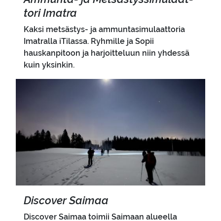
to­ri Imat­ra
Kaksi metsästys- ja ammuntasimulaattoria
Imatralla iTilassa. Ryhmille ja Sopii
hauskanpitoon ja harjoitteluun niin yhdessä
kuin yksinkin.
Pääkuva
Disco­ver Sai­maa
Discover Saimaa toimii Saimaan alueella