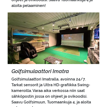
aloita pelaaminen!
Pääkuva
Golf­si­mu­laat­to­ri Imat­ra
Golfsimulaattori Imatralla, avoinna 24/7.
Tarkat sensorit ja Ultra HD-grafiikka Swing-
kameroilla. Varaa aika verkossa niin saat
sähköpostin jossa on ohjeet ja ovikoodisi.
Saavu Golfsimuun, Tuomaankuja 4, ja aloita