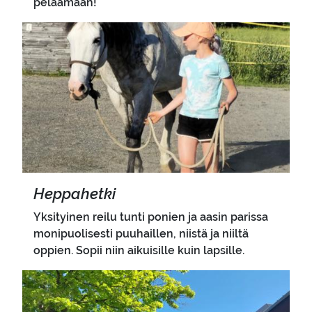
pelaamaan!
Pääkuva
Hep­pa­het­ki
Yksityinen reilu tunti ponien ja aasin parissa
monipuolisesti puuhaillen, niistä ja niiltä
oppien. Sopii niin aikuisille kuin lapsille.
Pääkuva