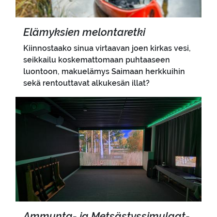
Elä­myk­sien me­lon­ta­ret­ki
Kiinnostaako sinua virtaavan joen kirkas vesi,
seikkailu koskemattomaan puhtaaseen
luontoon, makuelämys Saimaan herkkuihin
sekä rentouttavat alkukesän illat?
Pääkuva
Ammunta-​ ja Met­säs­tys­si­mu­laat­