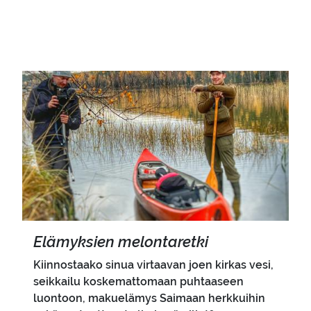
Pääkuva
Elä­myk­sien me­lon­ta­ret­ki
Kiinnostaako sinua virtaavan joen kirkas vesi,
seikkailu koskemattomaan puhtaaseen
luontoon, makuelämys Saimaan herkkuihin