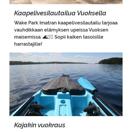
Kaa­pe­li­ve­si­lau­tai­lua Vuok­sel­la
Wake Park Imatran kaapelivesilautailu tarjoaa
vauhdikkaan elämyksen upeissa Vuoksen
maisemissa. 🌊🏄‍♂️ Sopii kaiken tasoisille
harrastajille!
Pääkuva
Ka­ja­kin vuo­kraus