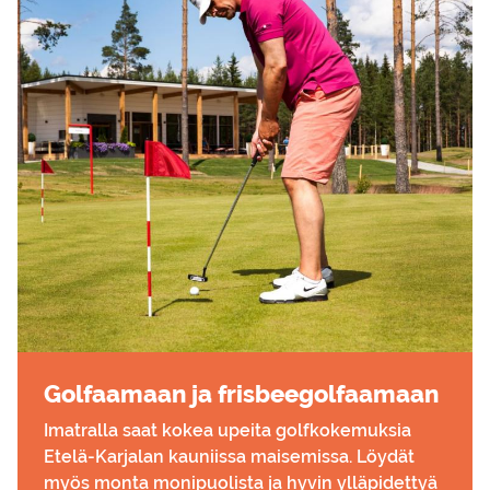
Gol­faa­maan ja fris­bee­gol­faa­maan
Imatralla saat kokea upeita golfkokemuksia
Etelä-Karjalan kauniissa maisemissa. Löydät
myös monta monipuolista ja hyvin ylläpidettyä