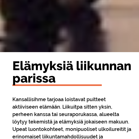
Elä­myk­siä lii­kun­nan
pa­ris­sa
Kansallisihme tarjoaa loistavat puitteet
aktiiviseen elämään. Liikuitpa sitten yksin,
perheen kanssa tai seuraporukassa, alueelta
löytyy tekemistä ja elämyksiä jokaiseen makuun.
Upeat luontokohteet, monipuoliset ulkoilureitit ja
erinomaiset liikuntamahdollisuudet ja