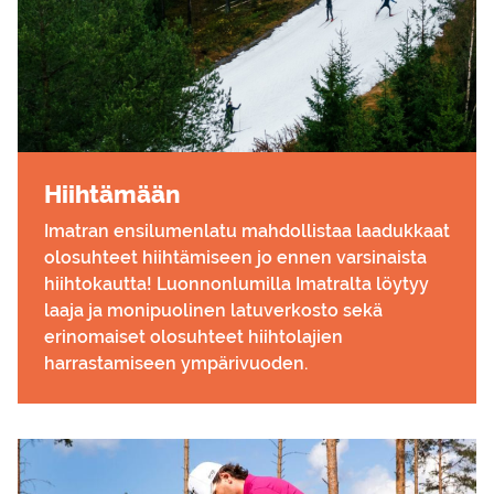
Hiih­tä­mään
Imatran ensilumenlatu mahdollistaa laadukkaat
olosuhteet hiihtämiseen jo ennen varsinaista
hiihtokautta! Luonnonlumilla Imatralta löytyy
laaja ja monipuolinen latuverkosto sekä
erinomaiset olosuhteet hiihtolajien
harrastamiseen ympärivuoden.