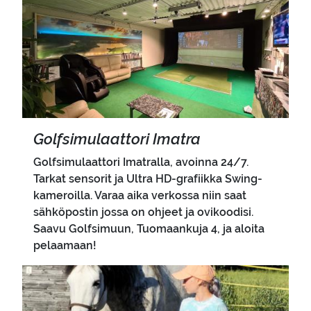
Golf­si­mu­laat­to­ri Imat­ra
Golfsimulaattori Imatralla, avoinna 24/7.
Tarkat sensorit ja Ultra HD-grafiikka Swing-
kameroilla. Varaa aika verkossa niin saat
sähköpostin jossa on ohjeet ja ovikoodisi.
Saavu Golfsimuun, Tuomaankuja 4, ja aloita
pelaamaan!
Pääkuva