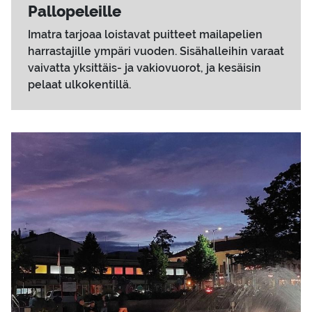
Pal­lo­pe­leil­le
Imatra tarjoaa loistavat puitteet mailapelien
harrastajille ympäri vuoden. Sisähalleihin varaat
vaivatta yksittäis- ja vakiovuorot, ja kesäisin
pelaat ulkokentillä.