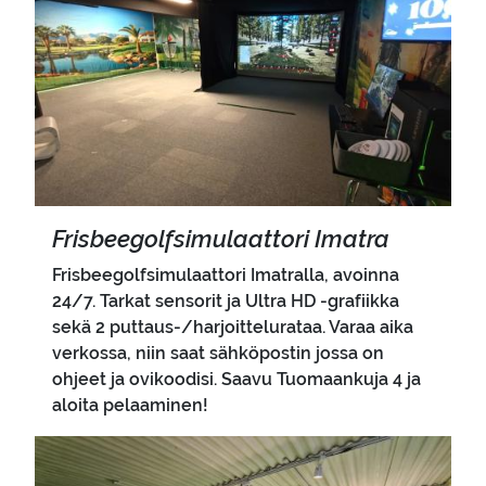
Fris­bee­golf­si­mu­laat­to­ri Imat­ra
Frisbeegolfsimulaattori Imatralla, avoinna
24/7. Tarkat sensorit ja Ultra HD -grafiikka
sekä 2 puttaus-/harjoittelurataa. Varaa aika
verkossa, niin saat sähköpostin jossa on
ohjeet ja ovikoodisi. Saavu Tuomaankuja 4 ja
aloita pelaaminen!
Pääkuva