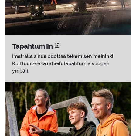
Ta­pah­tu­miin
Imatralla sinua odottaa tekemisen meininki.
Kulttuuri-sekä urheilutapahtumia vuoden
ympäri.