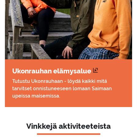
Ukon­rau­han elä­my­sa­lue
Tutustu Ukonrauhaan - löydä kaikki mitä
tarvitset onnistuneeseen lomaan Saimaan
upeissa maisemissa.
Vinkkejä aktiviteeteista