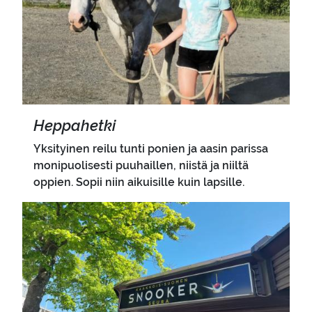
Hep­pa­het­ki
Yksityinen reilu tunti ponien ja aasin parissa
monipuolisesti puuhaillen, niistä ja niiltä
oppien. Sopii niin aikuisille kuin lapsille.
Pääkuva