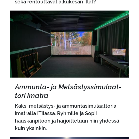
sekä rentouttavat alkukesän illat?
Pääkuva
Ammunta-​ ja Met­säs­tys­si­mu­laat­
to­ri Imat­ra
Kaksi metsästys- ja ammuntasimulaattoria
Imatralla iTilassa. Ryhmille ja Sopii
hauskanpitoon ja harjoitteluun niin yhdessä
kuin yksinkin.