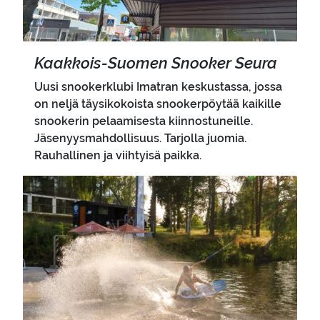
Kaakkois-​Suomen Snoo­ker Seura
Uusi snookerklubi Imatran keskustassa, jossa
on neljä täysikokoista snookerpöytää kaikille
snookerin pelaamisesta kiinnostuneille.
Jäsenyysmahdollisuus. Tarjolla juomia.
Rauhallinen ja viihtyisä paikka.
Pääkuva