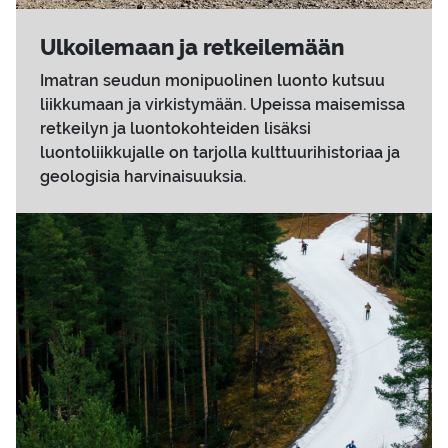
Ul­koi­le­maan ja ret­kei­le­mään
Imatran seudun monipuolinen luonto kutsuu
liikkumaan ja virkistymään. Upeissa maisemissa
retkeilyn ja luontokohteiden lisäksi
luontoliikkujalle on tarjolla kulttuurihistoriaa ja
geologisia harvinaisuuksia.