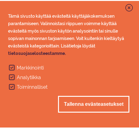
Yhden kajakin vuokraus Lammassaaari
Imatralta, melontavälineet sis. Kajakeilla on
Tämä sivusto käyttää evästeitä käyttäjäkokemuksen
helppo meloa, eivätkä ne vaadi
parantamiseen. Valinnoistasi riippuen voimme käyttää
melontakokemusta.
evästeitä myös sivuston käytön analysointiin tai sinulle
Pääkuva
sopivan mainonnan tarjoamiseen. Voit kuitenkin kieltäytyä
evästeistä kategorioittain. Lisätietoja löydät
tietosuojaselosteestamme.
Markkinointi
Analytiikka
Toiminnalliset
Tallenna evästeasetukset
Ka­ja­kin vuo­kraus (Tan­dem)
Tandem (2 henkilö) kajakkivuokraus
Lammassaarilta Imatralta, melontavälineet
sis. Kajakeilla on helppo meloa, eivätkä ne