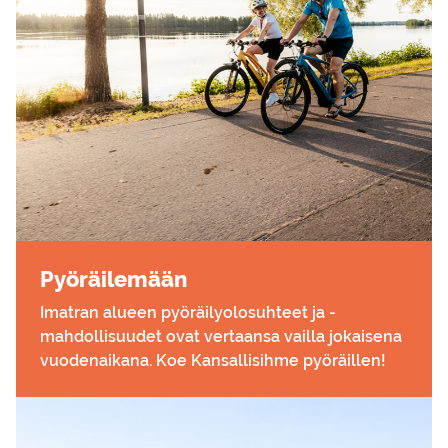
Pyö­räi­le­mään
Imatran alueen pyöräilyolosuhteet ja -
mahdollisuudet ovat vertaansa vailla jokaisena
vuodenaikana. Koe Kansallisihme pyöräillen!