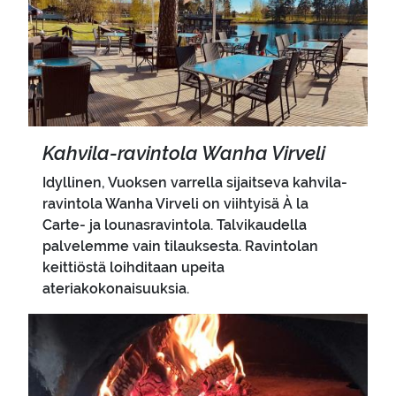
Kahvila-​ravintola Wanha Vir­ve­li
Idyllinen, Vuoksen varrella sijaitseva kahvila-
ravintola Wanha Virveli on viihtyisä À la
Carte- ja lounasravintola. Talvikaudella
palvelemme vain tilauksesta. Ravintolan
keittiöstä loihditaan upeita
ateriakokonaisuuksia.
Pääkuva