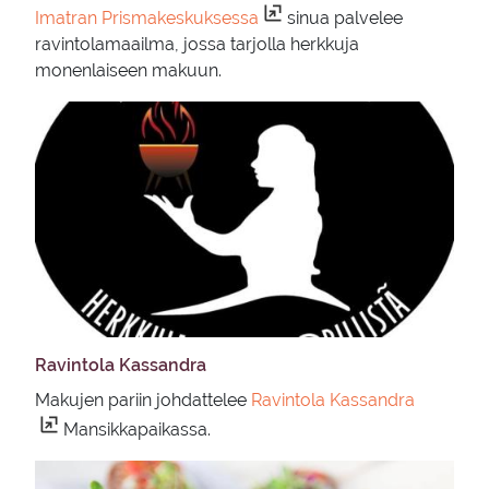
Imatran Prismakeskuksessa
sinua palvelee
ravintolamaailma, jossa tarjolla herkkuja
monenlaiseen makuun.
Ra­vin­to­la Kas­san­dra
Makujen pariin johdattelee
Ravintola Kassandra
Mansikkapaikassa.