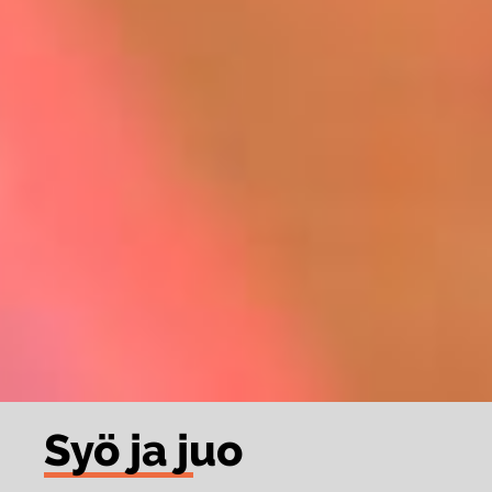
Syö ja juo