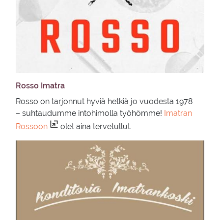
Rosso Imat­ra
Rosso on tarjonnut hyviä hetkiä jo vuodesta 1978
– suhtaudumme intohimolla työhömme!
Imatran
Rossoon
olet aina tervetullut.