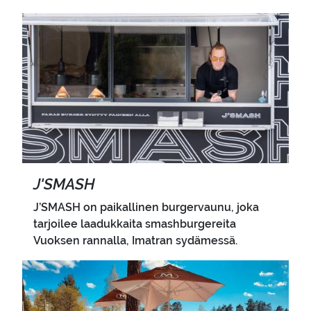
Pääkuva
J'SMASH
J’SMASH on paikallinen burgervaunu, joka
tarjoilee laadukkaita smashburgereita
Vuoksen rannalla, Imatran sydämessä.
Pääkuva