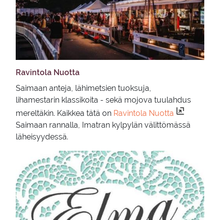
Ra­vin­to­la Nuot­ta
Saimaan anteja, lähimetsien tuoksuja,
lihamestarin klassikoita - sekä mojova tuulahdus
mereltäkin. Kaikkea tätä on
Ravintola Nuotta
Saimaan rannalla, Imatran kylpylän välittömässä
läheisyydessä.