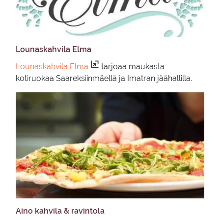
Lou­nas­kah­vi­la Elma
Lounaskahvila Elma
tarjoaa maukasta
kotiruokaa Saareksiinmäellä ja Imatran jäähallilla.
Aino kah­vi­la & ra­vin­to­la