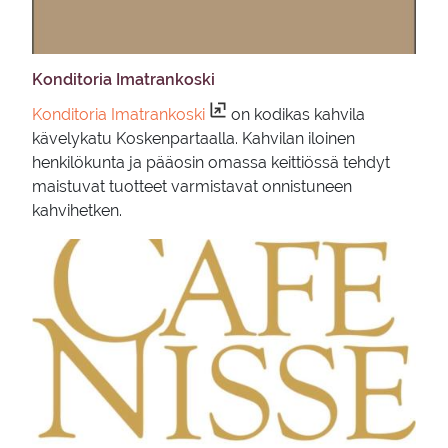
Kon­di­to­ria Imat­ran­kos­ki
Konditoria Imatrankoski
on kodikas kahvila
kävelykatu Koskenpartaalla. Kahvilan iloinen
henkilökunta ja pääosin omassa keittiössä tehdyt
maistuvat tuotteet varmistavat onnistuneen
kahvihetken.