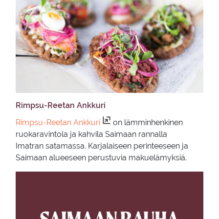
Rimpsu-​Reetan Ank­ku­ri
Rimpsu-Reetan Ankkuri
on lämminhenkinen
ruokaravintola ja kahvila Saimaan rannalla
Imatran satamassa. Karjalaiseen perinteeseen ja
Saimaan alueeseen perustuvia makuelämyksiä.