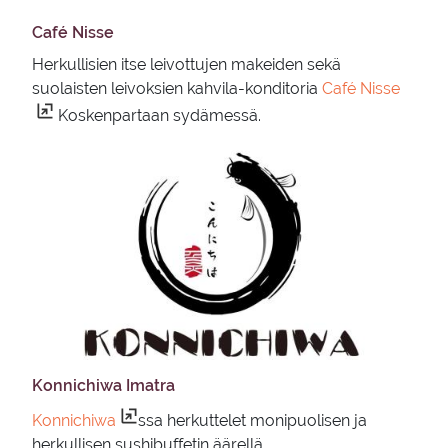
Café Nisse
Herkullisien itse leivottujen makeiden sekä
suolaisten leivoksien kahvila-konditoria
Café Nisse
Koskenpartaan sydämessä.
Konnichiwa Imat­ra
Konnichiwa
ssa herkuttelet monipuolisen ja
herkullisen sushibuffetin äärellä.