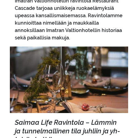
Imatran Valtionhotellin ravintola Restaurant
Cascade tarjoaa uniikkeja ruokaelämyksiä
upeassa kansallismaisemassa. Ravintolamme
kunnioittaa nimellään ja maukkailla
annoksillaan Imatran Valtionhotellin historiaa
sekä paikallisia makuja.
Pääkuva
Sai­maa Life Ra­vin­to­la – Läm­min
ja tun­nel­mal­li­nen tila juh­liin ja yh­