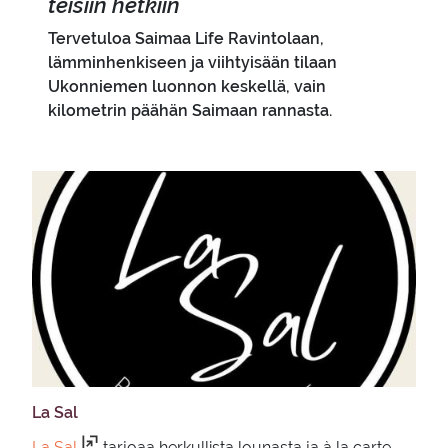
tei­siin het­kiin
Tervetuloa Saimaa Life Ravintolaan,
lämminhenkiseen ja viihtyisään tilaan
Ukonniemen luonnon keskellä, vain
kilometrin päähän Saimaan rannasta.
La Sal
La Sal
tarjoaa herkullista lounasta ja à la carte