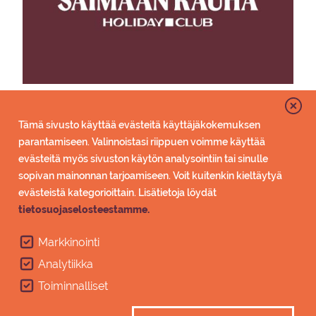
Ho­li­day Club Sai­maan Rau­han ra­vin­to­lat
Tämä sivusto käyttää evästeitä käyttäjäkokemuksen
Saimaan Rauhan monipuolisista
ravintoloista
parantamiseen. Valinnoistasi riippuen voimme käyttää
valitset juuri mieleisesi – rustiikkista pizzaa,
evästeitä myös sivuston käytön analysointiin tai sinulle
mehevää burgeria tai kevyempää purtavaa.
sopivan mainonnan tarjoamiseen. Voit kuitenkin kieltäytyä
evästeistä kategorioittain. Lisätietoja löydät
tietosuojaselosteestamme.
Markkinointi
Analytiikka
Toiminnalliset