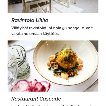
Ra­vin­to­la Ukko
Viihtyisät ravintolatilat noin 50 hengelle. Voit
varata ne omaan käyttöösi.
Pääkuva
Res­tau­rant Casca­de