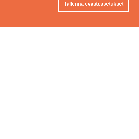
Tallenna evästeasetukset
Imat­ran kyl­py­län ra­vin­to­lat
Imatran Kylpylässä
herkuttelet kiireettä
runsaan aamiaisen, maittavan lounaan tai ihanan
illallisen a la carte -listalta.
Bar&Cafe Kuohu
Bar & Cafe Kuohu
ssa Imatrankoskella nautit