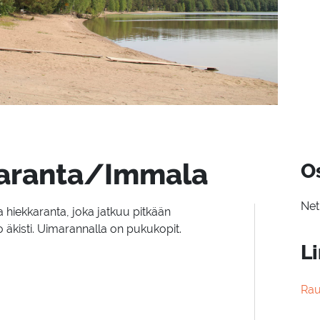
a­ran­ta/Im­ma­la
O
Net
 hiekkaranta, joka jatkuu pitkään
 äkisti. Uimarannalla on pukukopit.
Li
Rau