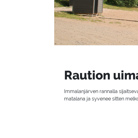
Rau­tion ui­m
Immalanjärven rannalla sijaitseva
matalana ja syvenee sitten melko