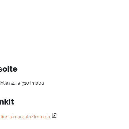
soite
intie 52, 55910 Imatra
nkit
tion uimaranta/Immala