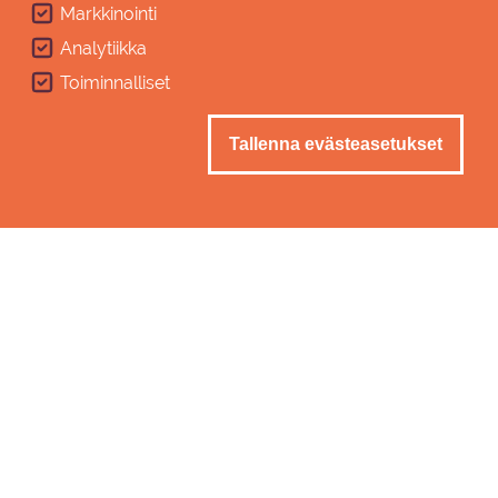
Markkinointi
Muusikon ura vei maailmalle
Analytiikka
Piia on koulutukseltaan pianisti ja muusikko. Lukion
Toiminnalliset
jälkeen tie vei Joensuuhun konservatorio-opintoihin ja
myöhemmin jatko-opintoihin pääkaupunkiseudulle Pop
Tallenna evästeasetukset
& Jazz-konservatorioon.
Freelance-muusikkona toimimisen ohella Piia on tehnyt
kulttuuri- ja tapahtumatuotantoa,
palvelukeskusohjaajan töitä sekä erilaisia viestinnän ja
markkinoinnin tehtäviä.
Musiikki on silti pysynyt mukana koko ajan. Piia on ollut
pitkään mukana Ladies First Big Bandissa ja toimii
nykyään myös Imatra Big Bandin pianistina.
– Kaikenlainen kulttuurin tekeminen ja tapahtumien
järjestäminen on aina ollut lähellä sydäntä.
Paluumuuttajien parkki syntyi