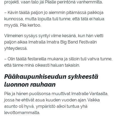
projekti, vaan talo jäi Piialle perintönä vanhemmilta.
– Kävin täällä paljon jo aiemmin pitämässä paikkoja
kunnossa, mutta lopulta tuli tunne, että tätä ei halua
myydä, Piia kertoo.
Viimeinen sysäys syntyi viime kesänä, kun hän vietti
paljon aikaa Imatralla Imatra Big Band Festivalin
yhteydessä.
– Olin täällä festareilla mukana ja silloin tuli vahva tunne,
että tänne minä oikeasti haluan takaisin.
Pääkaupunkiseudun sykkeestä
luonnon rauhaan
Piia ja hänen puolisonsa muuttivat Imatralle Vantaalta,
jossa he ehtivät asua kuuden vuoden ajan. Vaikka
asunto oli hyvä, ympäristö alkoi tuntua yhä
levottomammalta.