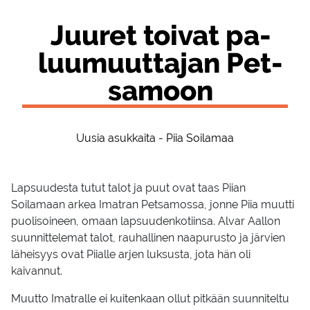
Juu­ret toi­vat pa­
luu­muut­ta­jan Pet­
sa­moon
Uusia asukkaita - Piia Soilamaa
Lapsuudesta tutut talot ja puut ovat taas Piian
Soilamaan arkea Imatran Petsamossa, jonne Piia muutti
puolisoineen, omaan lapsuudenkotiinsa. Alvar Aallon
suunnittelemat talot, rauhallinen naapurusto ja järvien
läheisyys ovat Piialle arjen luksusta, jota hän oli
kaivannut.
Muutto Imatralle ei kuitenkaan ollut pitkään suunniteltu