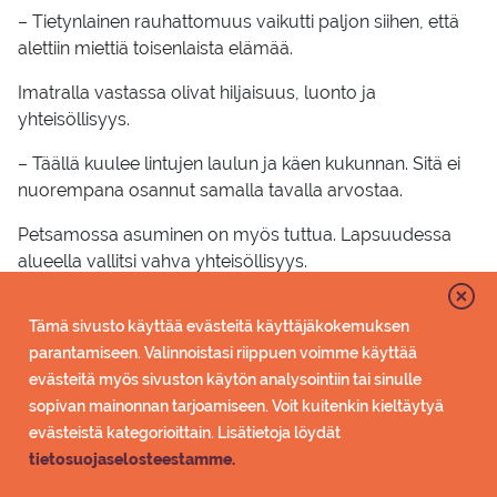
– Tietynlainen rauhattomuus vaikutti paljon siihen, että
alettiin miettiä toisenlaista elämää.
Imatralla vastassa olivat hiljaisuus, luonto ja
yhteisöllisyys.
– Täällä kuulee lintujen laulun ja käen kukunnan. Sitä ei
nuorempana osannut samalla tavalla arvostaa.
Petsamossa asuminen on myös tuttua. Lapsuudessa
alueella vallitsi vahva yhteisöllisyys.
– Ovet eivät olleet koskaan lukossa ja aina joku poikkesi
Tämä sivusto käyttää evästeitä käyttäjäkokemuksen
kylään.
parantamiseen. Valinnoistasi riippuen voimme käyttää
Samaa henkeä Petsamossa on vielä jäljellä. Piia on
evästeitä myös sivuston käytön analysointiin tai sinulle
puolisoinen saanut paljon konkreettista apua uuden
sopivan mainonnan tarjoamiseen. Voit kuitenkin kieltäytyä
elämän aloittamisessa. Kyytiäkin naapurit tarjoavat
evästeistä kategorioittain. Lisätietoja löydät
auliisti, koska Piia elää edelleen ilman autoa, mihin hän
tietosuojaselosteestamme.
oli Vantaalla tottunut.