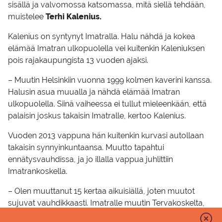
sisällä ja valvomossa katsomassa, mitä siellä tehdään,
muistelee
Terhi Kalenius.
Kalenius on syntynyt Imatralla. Halu nähdä ja kokea
elämää Imatran ulkopuolella vei kuitenkin Kaleniuksen
pois rajakaupungista 13 vuoden ajaksi.
– Muutin Helsinkiin vuonna 1999 kolmen kaverini kanssa.
Halusin asua muualla ja nähdä elämää Imatran
ulkopuolella. Siinä vaiheessa ei tullut mieleenkään, että
palaisin joskus takaisin Imatralle, kertoo Kalenius.
Vuoden 2013 vappuna hän kuitenkin kurvasi autollaan
takaisin synnyinkuntaansa. Muutto tapahtui
ennätysvauhdissa, ja jo illalla vappua juhlittiin
Imatrankoskella.
– Olen muuttanut 15 kertaa aikuisiällä, joten muutot
sujuvat vauhdikkaasti. Imatralle muutin Tervakoskelta,
sanoo Kalenius.