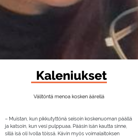
Ka­le­niuk­set
Välitöntä menoa kosken äärellä
– Muistan, kun pikkutyttönä seisoin koskenuoman päällä
ja katsoin, kun vesi pulppuaa. Pääsin isän kautta sinne,
sillä isä oli Ivolla töissä. Kävin myös voimalaitoksen