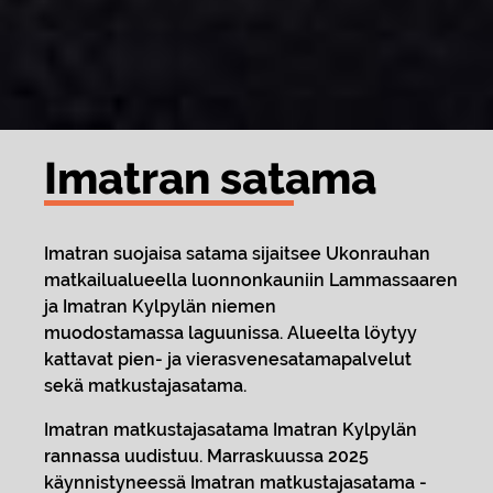
Imat­ran sa­ta­ma
Imatran suojaisa satama sijaitsee Ukonrauhan
matkailualueella luonnonkauniin Lammassaaren
ja Imatran Kylpylän niemen
muodostamassa laguunissa. Alueelta löytyy
kattavat pien- ja vierasvenesatamapalvelut
sekä matkustajasatama.
Imatran matkustajasatama Imatran Kylpylän
rannassa uudistuu. Marraskuussa 2025
käynnistyneessä Imatran matkustajasatama -