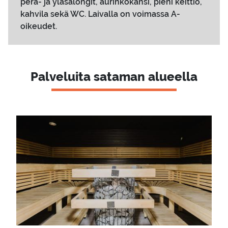
perä- ja yläsalongit, aurinkokansi, pieni keittiö,
kahvila sekä WC. Laivalla on voimassa A-
oikeudet.
Palveluita sataman alueella
Pääkuva