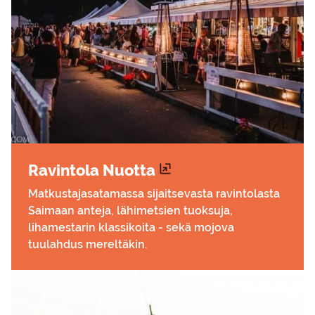
Ra­vin­to­la Nuot­ta
Matkustajasatamassa sijaitsevasta ravintolasta
Saimaan anteja, lähimetsien tuoksuja,
lihamestarin klassikoita - sekä mojova
tuulahdus mereltäkin.