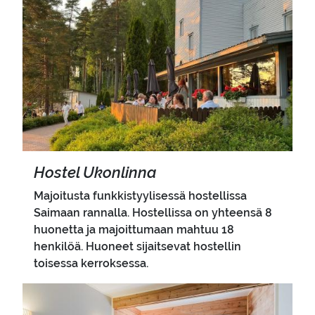
Pääkuva
Hos­tel Ukon­lin­na
Majoitusta funkkistyylisessä hostellissa
Saimaan rannalla. Hostellissa on yhteensä 8
huonetta ja majoittumaan mahtuu 18
henkilöä. Huoneet sijaitsevat hostellin
toisessa kerroksessa.
Pääkuva