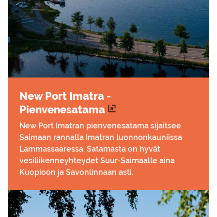
New Port Imat­ra -
Pien­ve­ne­sa­ta­ma
New Port Imatran pienvenesatama sijaitsee
Saimaan rannalla Imatran luonnonkauniissa
Lammassaaressa. Satamasta on hyvät
vesiliikenneyhteydet Suur-Saimaalle aina
Kuopioon ja Savonlinnaan asti.