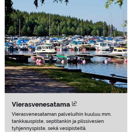
Vie­ras­ve­ne­sa­ta­ma
Vierasvenesataman palveluihin kuuluu mm.
tankkauspiste, septitankin ja pilssivesien
tyhjennyspiste, sekä vesipisteitä.