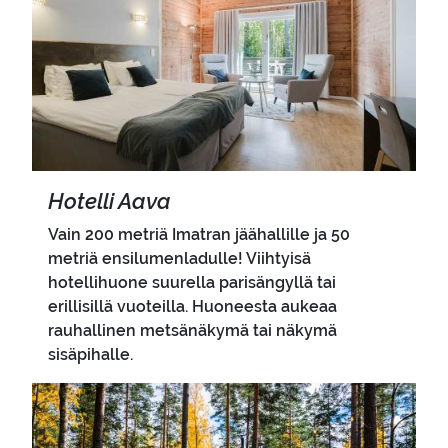
Ho­tel­li Aava
Vain 200 metriä Imatran jäähallille ja 50
metriä ensilumenladulle! Viihtyisä
hotellihuone suurella parisängyllä tai
erillisillä vuoteilla. Huoneesta aukeaa
rauhallinen metsänäkymä tai näkymä
sisäpihalle.
Pääkuva