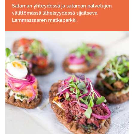
Sataman yhteydessä ja sataman palvelujen
välittömässä läheisyydessä sijaitseva
Lammassaaren matkaparkki.