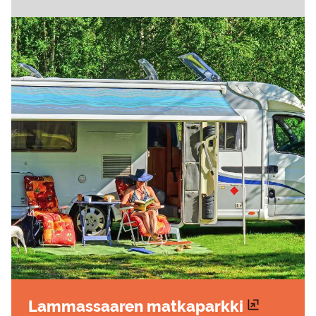
Lam­mas­saa­ren mat­ka­park­ki