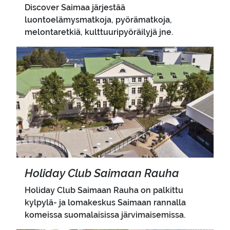
Discover Saimaa järjestää
luontoelämysmatkoja, pyörämatkoja,
melontaretkiä, kulttuuripyöräilyjä jne.
Pääkuva
Ho­li­day Club Sai­maan Rauha
Holiday Club Saimaan Rauha on palkittu
kylpylä- ja lomakeskus Saimaan rannalla
komeissa suomalaisissa järvimaisemissa.