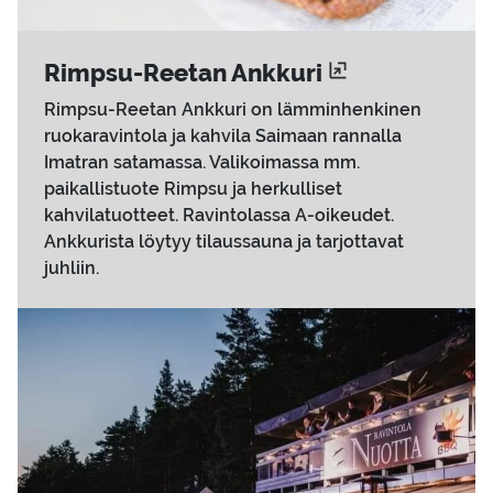
Rimpsu-​Reetan Ank­ku­ri
Rimpsu-Reetan Ankkuri on lämminhenkinen
ruokaravintola ja kahvila Saimaan rannalla
Imatran satamassa. Valikoimassa mm.
paikallistuote Rimpsu ja herkulliset
kahvilatuotteet. Ravintolassa A-oikeudet.
Ankkurista löytyy tilaussauna ja tarjottavat
juhliin.