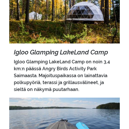
Igloo Glam­ping La­ke­Land Camp
Igloo Glamping LakeLand Camp on noin 3,4
km:n päässä Angry Birds Activity Park
Saimaasta. Majoituspaikassa on lainattavia
polkupyöriä, terassi ja grillausvälineet, ja
sieltä on näkymä puutarhaan.
Pääkuva