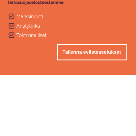
tietosuojaselosteestamme.
Heti lautan vierestä pääset upealle
Lammassaaren luontopolulle, jonka varrella
Markkinointi
on myös grillaus- ja uimapaikkoja.
Analytiikka
Pääkuva
Toiminnalliset
Tallenna evästeasetukset
Mu­ka­vaa ma­joi­tus­ta kyl­py­lä­ho­tel­
lis­sa Sai­maan ran­nal­la
Imatran Kylpylän hotellissa majoitut
mukavasti palveluiden äärellä Saimaan
rannalla luonnon rauhassa ja silti lähellä