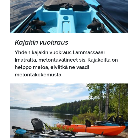
Ka­ja­kin vuo­kraus
Yhden kajakin vuokraus Lammassaaari
Imatralta, melontavälineet sis. Kajakeilla on
helppo meloa, eivätkä ne vaadi
melontakokemusta.
Pääkuva