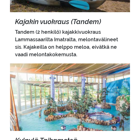
Ka­ja­kin vuo­kraus (Tan­dem)
Tandem (2 henkilö) kajakkivuokraus
Lammassaarilta Imatralta, melontavälineet
sis. Kajakeilla on helppo meloa, eivätkä ne
vaadi melontakokemusta.
Pääkuva