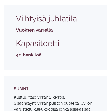
Viih­tyi­sä juh­la­ti­la
Vuoksen varrella
Ka­pa­si­teet­ti
40 henkilöä
SIJAINTI
Kulttuuritalo Virran 1. kerros.
Sisäänkäynti Virran puiston puolelta. Ovi on
varustettu kulkukoodilla jonka asiakas saa