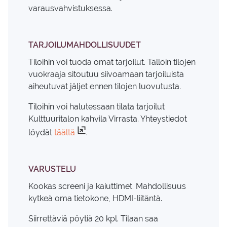
varausvahvistuksessa.
TARJOILUMAHDOLLISUUDET
Tiloihin voi tuoda omat tarjoilut. Tällöin tilojen
vuokraaja sitoutuu siivoamaan tarjoiluista
aiheutuvat jäljet ennen tilojen luovutusta.
Tiloihin voi halutessaan tilata tarjoilut
Kulttuuritalon kahvila Virrasta. Yhteystiedot
löydät
täältä
.
VARUSTELU
Kookas screeni ja kaiuttimet. Mahdollisuus
kytkeä oma tietokone, HDMI-liitäntä.
Siirrettäviä pöytiä 20 kpl. Tilaan saa