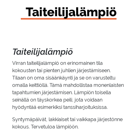
Tai­tei­li­ja­läm­piö
Tai­tei­li­ja­läm­piö
Virran taiteilijalämpiö on erinomainen tila
kokousten tai pienten juhlien järjestämiseen.
Tilaan on oma sisäänkäynti ja se on varusteltu
omalla keittiöllä. Tämä mahdollistaa monenlaisten
tapahtumien järjestämisen. Lämpiön toisella
seinällä on täyskorkea peili, jota voidaan
hyödyntää esimerkiksi tanssiharjoituksissa.
Syntymäpäivät, lakkiaiset tai vaikkapa järjestönne
kokous. Tervetuloa lämpiöön.