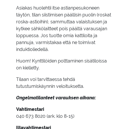
Asiakas huolehtii itse astianpesukoneen
täytön, tilan siistimisen päällisin puolin (roskat
roska-astioihin), sammuttaa valaistuksen ja
kytkee sähkölaitteet pois päältä varausajan
loppuessa. Jos tuotte omia kattiloita ja
pannuja, varmistakaa että ne toimivat
induktioliedellä.
Huom! Kynttilöiden polttaminen sisätiloissa
on kielletty.
Tilaan voi tarvittaessa tehdä
tutustumiskäynnin veloituksetta.
Ongelmatilanteet varauksen aikana:
Vahtimestari
040 673 8020 (ark. klo 8-15)
Iltavahtimestari