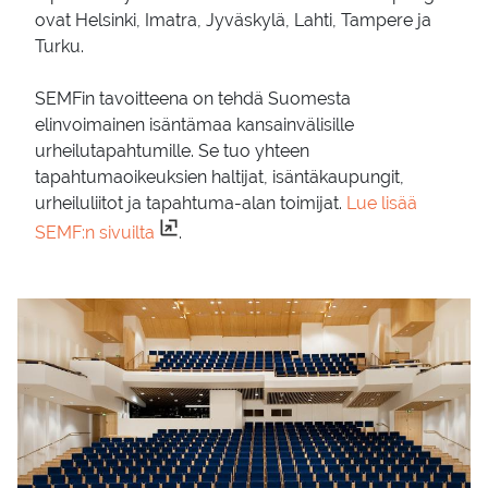
ovat Helsinki, Imatra, Jyväskylä, Lahti, Tampere ja
Turku.
SEMFin tavoitteena on tehdä Suomesta
elinvoimainen isäntämaa kansainvälisille
urheilutapahtumille. Se tuo yhteen
tapahtumaoikeuksien haltijat, isäntäkaupungit,
urheiluliitot ja tapahtuma-alan toimijat.
Lue lisää
SEMF:n sivuilta
.