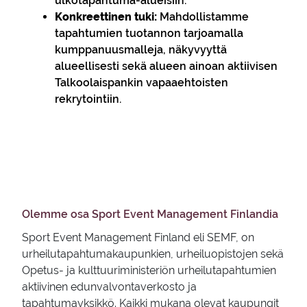
ulkotapahtuma-alueisiin.
Konkreettinen tuki:
Mahdollistamme
tapahtumien tuotannon tarjoamalla
kumppanuusmalleja, näkyvyyttä
alueellisesti sekä alueen ainoan aktiivisen
Talkoolaispankin vapaaehtoisten
rekrytointiin.
Olemme osa Sport Event Management Finlandia
Sport Event Management Finland eli SEMF, on
urheilutapahtumakaupunkien, urheiluopistojen sekä
Opetus- ja kulttuuriministeriön urheilutapahtumien
aktiivinen edunvalvontaverkosto ja
tapahtumayksikkö. Kaikki mukana olevat kaupungit