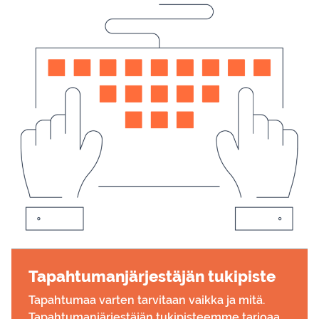
Ta­pah­tu­man­jär­jes­tä­jän tu­ki­pis­te
Tapahtumaa varten tarvitaan vaikka ja mitä.
Tapahtumanjärjestäjän tukipisteemme tarjoaa