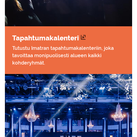
Ta­pah­tu­ma­ka­len­te­ri
Tutustu Imatran tapahtumakalenteriin, joka
tavoittaa monipuolisesti alueen kaikki
kohderyhmät.