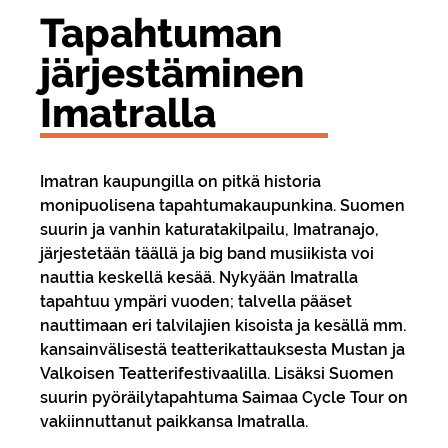
Ta­pah­tu­man
jär­jes­tä­mi­nen
Imat­ral­la
Imatran kaupungilla on pitkä historia
monipuolisena tapahtumakaupunkina. Suomen
suurin ja vanhin katuratakilpailu, Imatranajo,
järjestetään täällä ja big band musiikista voi
nauttia keskellä kesää. Nykyään Imatralla
tapahtuu ympäri vuoden; talvella pääset
nauttimaan eri talvilajien kisoista ja kesällä mm.
kansainvälisestä teatterikattauksesta Mustan ja
Valkoisen Teatterifestivaalilla. Lisäksi Suomen
suurin pyöräilytapahtuma Saimaa Cycle Tour on
vakiinnuttanut paikkansa Imatralla.