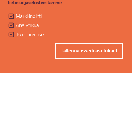
tietosuojaselosteestamme.
Markkinointi
Analytiikka
Toiminnalliset
Tallenna evästeasetukset
Tal­koo­lais­pank­ki
Imatran kaupungin ylläpitämä Talkoolaispankki
yhdistää alueen vapaaehtoiset ja
tapahtumanjärjestäjät. Olipa kyseessä
urheilukilpailu tai kulttuurifestivaali,
talkoolaisverkostomme auttaa löytämään
paikalliset tekijät nopeasti ja luotettavasti.