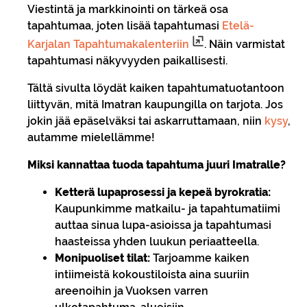
Viestintä ja markkinointi on tärkeä osa
tapahtumaa, joten lisää tapahtumasi
Etelä-
Karjalan Tapahtumakalenteriin
. Näin varmistat
tapahtumasi näkyvyyden paikallisesti.
Tältä sivulta löydät kaiken tapahtumatuotantoon
liittyvän, mitä Imatran kaupungilla on tarjota. Jos
jokin jää epäselväksi tai askarruttamaan, niin
kysy
,
autamme mielellämme!
Miksi kannattaa tuoda tapahtuma juuri Imatralle?
Ketterä lupaprosessi ja kepeä byrokratia:
Kaupunkimme matkailu- ja tapahtumatiimi
auttaa sinua lupa-asioissa ja tapahtumasi
haasteissa yhden luukun periaatteella.
Monipuoliset tilat:
Tarjoamme kaiken
intiimeistä kokoustiloista aina suuriin
areenoihin ja Vuoksen varren