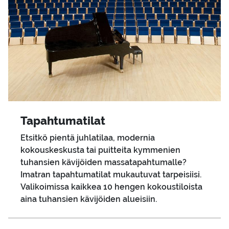
Ta­pah­tu­ma­ti­lat
Etsitkö pientä juhlatilaa, modernia
kokouskeskusta tai puitteita kymmenien
tuhansien kävijöiden massatapahtumalle?
Imatran tapahtumatilat mukautuvat tarpeisiisi.
Valikoimissa kaikkea 10 hengen kokoustiloista
aina tuhansien kävijöiden alueisiin.