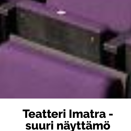
Teat­te­ri Imat­ra -
suuri näyt­tä­mö