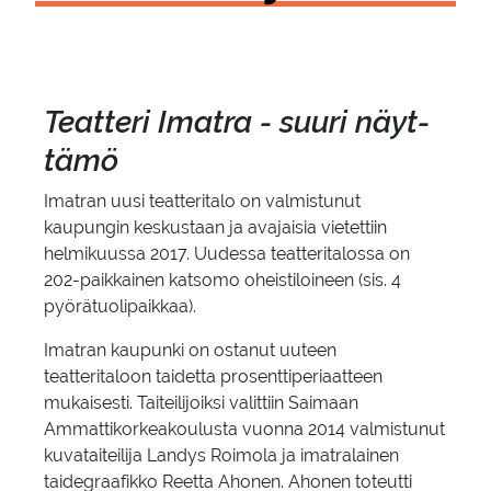
Teat­te­ri Imat­ra - suuri näyt­
tä­mö
Imatran uusi teatteritalo on valmistunut
kaupungin keskustaan ja avajaisia vietettiin
helmikuussa 2017. Uudessa teatteritalossa on
202-paikkainen katsomo oheistiloineen (sis. 4
pyörätuolipaikkaa).
Imatran kaupunki on ostanut uuteen
teatteritaloon taidetta prosenttiperiaatteen
mukaisesti. Taiteilijoiksi valittiin Saimaan
Ammattikorkeakoulusta vuonna 2014 valmistunut
kuvataiteilija Landys Roimola ja imatralainen
taidegraafikko Reetta Ahonen. Ahonen toteutti