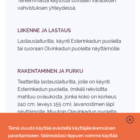
Tarkemmasta käytöstä sovitaan varauksen
vahvistuksen yhteydessä.
LIIKENNE JA LASTAUS
Lastauslaiturilta, käynti Esterinkadun puolelta
tai suoraan Olvinkadun puolelta näyttämölle.
RAKENTAMINEN JA PURKU
Teatterilla lastauslaiturilta, jolle on käynti
Esterinkadun puolelta, (mikäli rekvisiitta
mahtuu oviaukosta, jonka koko on korkeus
240 cm, leveys 155 cm), lavanostimen läpi
näyttämölle. Muutoin Olavinkadun puolelta,
oviaukon koko leveys. 200 cm korkeus 280
cm.
Tämä sivusto käyttää evästeitä käyttäjäkokemuksen
parantamiseen. Valinnoistasi riippuen voimme käyttää