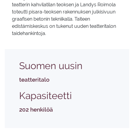
teatterin kahvilatilan teoksen ja Landys Roimola
toteutti pisara-teoksen rakennuksen julkisivuun
graafisen betonin tekniikalla. Taiteen
edistämiskeskus on tukenut uuden teatteritalon
taidehankintoja.
Suo­men uusin
teatteritalo
Ka­pa­si­teet­ti
202 henkilöä