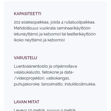
KAPASITEETTI
202 asiakaspaikkaa, joista 4 rullatuolipaikkaa.
Mahdollisuus vuokrata seminaarikäyttöön
(etunäyttämö ja katsomo) tai teatterikäyttöön
(koko näyttämö ja katsomo)
VARUSTELU
Luentoäänentoisto ja ohjelmoitava
valaisukalusto, tietokone ja data‐
/videoprojektori, valkokangas,
puhujakoroke, tanssimatto, induktiosilmukka.
LAVAN MITAT
Leveys 10 metriä, syvyys 9 metriä.