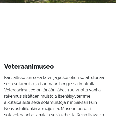
Ve­te­raa­ni­museo
Kansallissotien sekä talvi- ja jatkosotien sotahistoriaa
sekä sotamuistoja isänmaan hengessä Imatralla.
Veteraanimuseo on tänään lähes 100 vuotta vanha
rakennus sisältäen muistoja itsenäisyytemme
alkutaipaleilta sekä sotamuistoja niin Saksan kuin
Neuvostoliitonkin armeijoista. Museon perusti
sotaveteraani asianajaja sekä urheilija Reino Ikävalko